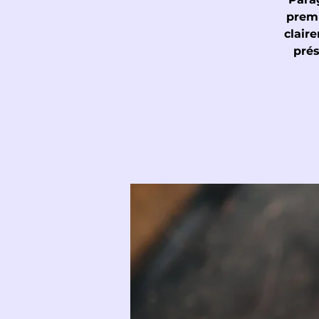
premi
clair
prés