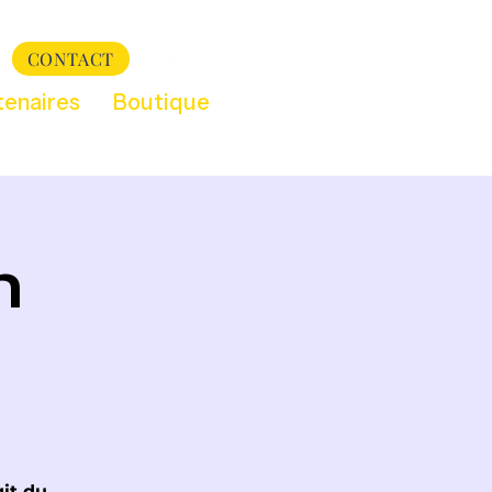
CONTACT
tenaires
Boutique
n
git du