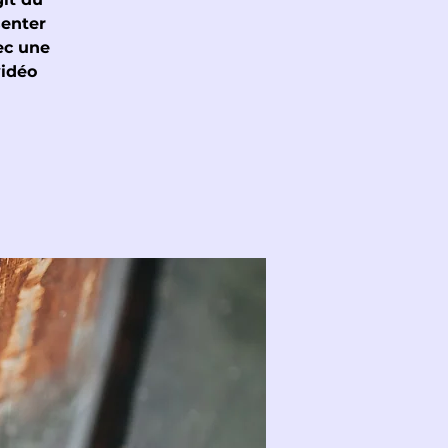
senter
ec une
vidéo