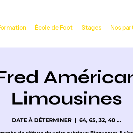
Formation
École de Foot
Stages
Nos par
Fred América
Limousines
DATE À DÉTERMINER
  |  
64, 65, 32, 40 ...
raphe de clôture de votre rubrique Bienvenue. Il s'a